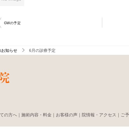
投
GWの予定
稿
ナ
ビ
ゲ
ー
のお知らせ
6月の診療予定
シ
ョ
ン
ての方へ
｜
施術内容・料金
｜
お客様の声
｜
院情報・アクセス
｜
ご