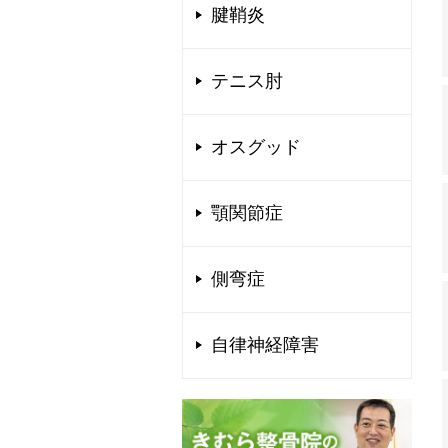
腱鞘炎
テニス肘
オスグッド
顎関節症
側弯症
自律神経障害