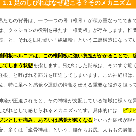
1.1 足のしびれはなぜ起こる？そのメカニズム
私たちの背骨は、一つ一つの骨（椎骨）が積み重なってでき
は、クッションの役割を果たす「椎間板」が存在します。椎
核」と、それを囲む硬い「線維輪」という二層構造になって
椎間板ヘルニアは、この椎間板に強い負担がかかることで、
してしまう状態
を指します。飛び出した髄核は、そのすぐ近
経根」と呼ばれる部分を圧迫してしまいます。この神経根は
位、特に足へと感覚や運動の情報を伝える重要な役割を担っ
神経が圧迫されると、その神経が支配している領域に様々な
しびれとして感じられるメカニズムです。具体的には、
ピリ
ジンとした痛み、あるいは感覚が鈍くなる
といった症状が現
合、多くは「坐骨神経」という、腰からお尻、太ももの裏側