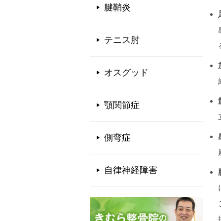
腱鞘炎
テニス肘
オスグッド
顎関節症
側弯症
自律神経障害