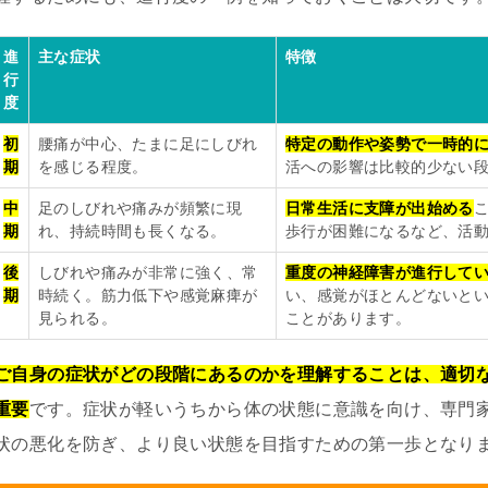
進
主な症状
特徴
行
度
初
腰痛が中心、たまに足にしびれ
特定の動作や姿勢で一時的
期
を感じる程度。
活への影響は比較的少ない
中
足のしびれや痛みが頻繁に現
日常生活に支障が出始める
期
れ、持続時間も長くなる。
歩行が困難になるなど、活
後
しびれや痛みが非常に強く、常
重度の神経障害が進行して
期
時続く。筋力低下や感覚麻痺が
い、感覚がほとんどないと
見られる。
ことがあります。
ご自身の症状がどの段階にあるのかを理解することは、適切
重要
です。症状が軽いうちから体の状態に意識を向け、専門
状の悪化を防ぎ、より良い状態を目指すための第一歩となり