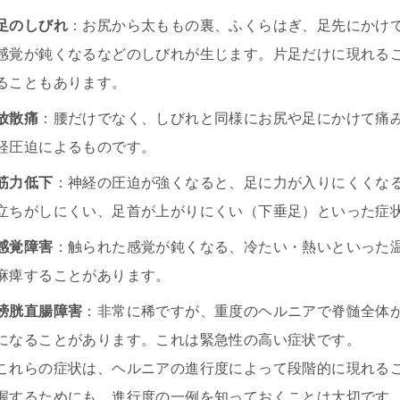
足のしびれ
：お尻から太ももの裏、ふくらはぎ、足先にかけ
感覚が鈍くなるなどのしびれが生じます。片足だけに現れる
ることもあります。
放散痛
：腰だけでなく、しびれと同様にお尻や足にかけて痛
経圧迫によるものです。
筋力低下
：神経の圧迫が強くなると、足に力が入りにくくな
立ちがしにくい、足首が上がりにくい（下垂足）といった症
感覚障害
：触られた感覚が鈍くなる、冷たい・熱いといった
麻痺することがあります。
膀胱直腸障害
：非常に稀ですが、重度のヘルニアで脊髄全体
になることがあります。これは緊急性の高い症状です。
これらの症状は、ヘルニアの進行度によって段階的に現れる
握するためにも、進行度の一例を知っておくことは大切です