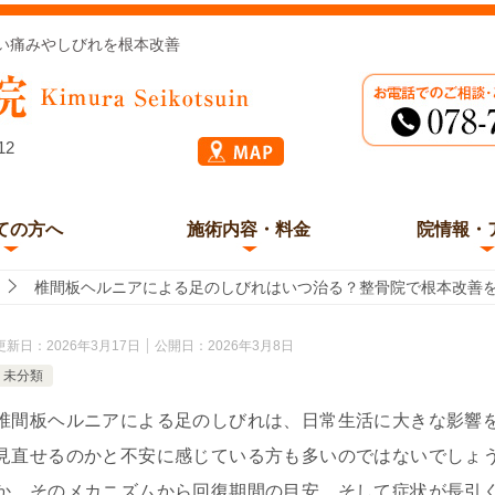
い痛みやしびれを根本改善
12
ての方へ
施術内容・料金
院情報・
椎間板ヘルニアによる足のしびれはいつ治る？整骨院で根本改善
更新日：
2026年3月17日
公開日：
2026年3月8日
未分類
椎間板ヘルニアによる足のしびれは、日常生活に大きな影響
見直せるのかと不安に感じている方も多いのではないでしょ
か、そのメカニズムから回復期間の目安、そして症状が長引